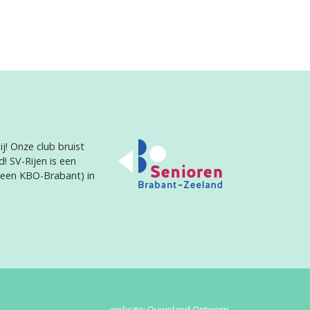
j! Onze club bruist
d! SV-Rijen is een
heen KBO-Brabant) in
website:
Ouweland Ontwerp