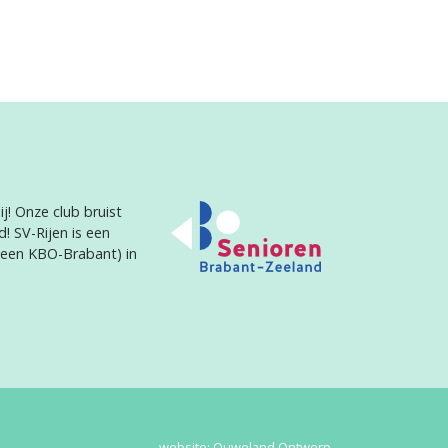
j! Onze club bruist
d! SV-Rijen is een
heen KBO-Brabant) in
website:
Ouweland Ontwerp